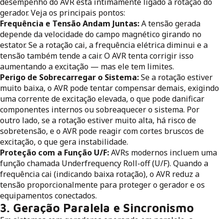
desempenho do AVR está intimamente ligado à rotação do
gerador. Veja os principais pontos:
Frequência e Tensão Andam Juntas:
A tensão gerada
depende da velocidade do campo magnético girando no
estator. Se a rotação cai, a frequência elétrica diminui e a
tensão também tende a cair. O AVR tenta corrigir isso
aumentando a excitação — mas ele tem limites.
Perigo de Sobrecarregar o Sistema:
Se a rotação estiver
muito baixa, o AVR pode tentar compensar demais, exigindo
uma corrente de excitação elevada, o que pode danificar
componentes internos ou sobreaquecer o sistema. Por
outro lado, se a rotação estiver muito alta, há risco de
sobretensão, e o AVR pode reagir com cortes bruscos de
excitação, o que gera instabilidade.
Proteção com a Função U/F:
AVRs modernos incluem uma
função chamada Underfrequency Roll-off (U/F). Quando a
frequência cai (indicando baixa rotação), o AVR reduz a
tensão proporcionalmente para proteger o gerador e os
equipamentos conectados.
3. Geração Paralela e Sincronismo