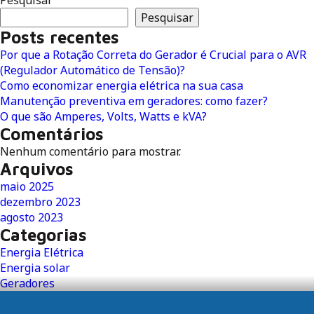
Pesquisar
que
Pesquisar
a
Posts recentes
Rotação
Por que a Rotação Correta do Gerador é Crucial para o AVR
Correta
(Regulador Automático de Tensão)?
do
Como economizar energia elétrica na sua casa
Gerador
Manutenção preventiva em geradores: como fazer?
é
O que são Amperes, Volts, Watts e kVA?
Crucial
Comentários
para
Nenhum comentário para mostrar.
o
Arquivos
AVR
(Regulador
maio 2025
Automático
dezembro 2023
de
agosto 2023
Tensão)?
Categorias
Energia Elétrica
Energia solar
Geradores