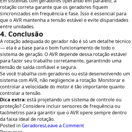
Em sistemas com geradores operando em paralelo, a
rotação correta garante que os geradores fiquem
sincronizados em frequência e fase. Isso é essencial para
que o AVR mantenha a tensão estável e evite disparidades
entre unidades.
4. Conclusão
A rotação adequada do gerador não é só um detalhe técnico
— ela é a base para o bom funcionamento de todo o
sistema de geração. O AVR depende dessa rotação estável
para fazer seu trabalho corretamente, garantindo uma
tensão de saída confiável e segura.
Se você trabalha com geradores ou está desenvolvendo um
sistema com AVR, não negligencie a rotação. Monitorar e
controlar a velocidade do motor é tão importante quanto
controlar a tensão.
Dica extra:
está projetando um sistema de controle ou
proteção? Considere incluir sensores de frequência ou
tacômetros para garantir que o AVR opere sempre dentro
da faixa ideal de rotação.
on
Posted in
Geradores
Leave a Comment
Por