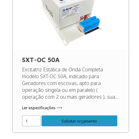
SXT-OC 50A
Excitatriz Estática de Onda Completa
modelo SXT-OC 50A, indicado para
Geradores com escovas, apto para
operação singela ou em paralelo (
operação com 2 ou mais geradores ), sua
função é manter a tensão de saída do
Ler especificações ⟶
gerador sempre constante, independente
das oscilações de carga e rotação, dentro
Solicitar orçamento
dos patamares corretos do gerador. Código
do […]