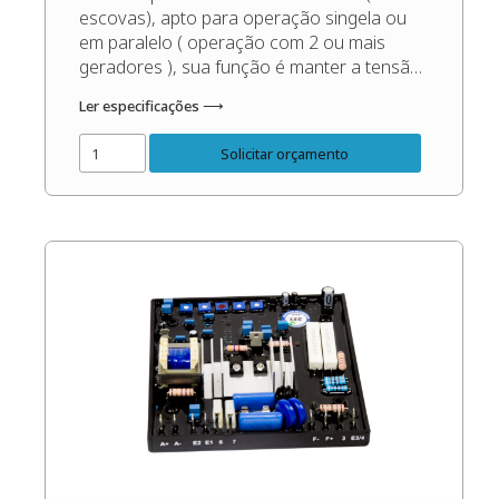
escovas), apto para operação singela ou
em paralelo ( operação com 2 ou mais
geradores ), sua função é manter a tensão
de saída do gerador sempre constante,
Ler especificações ⟶
independente das oscilações de carga e
rotação, dentro dos patamares corretos do
Solicitar orçamento
gerador. Código do Produto: 49702 […]