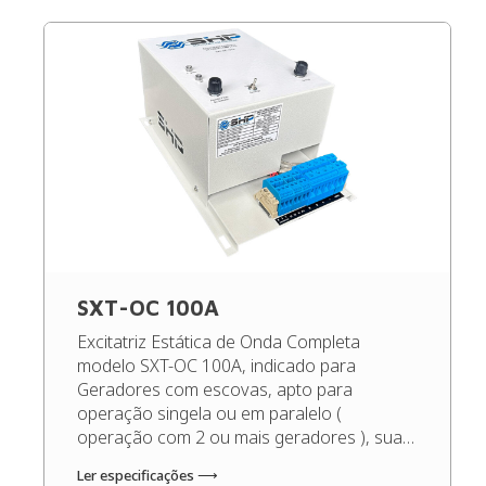
SXT-OC 100A
Excitatriz Estática de Onda Completa
modelo SXT-OC 100A, indicado para
Geradores com escovas, apto para
operação singela ou em paralelo (
operação com 2 ou mais geradores ), sua
função é manter a tensão de saída do
Ler especificações ⟶
gerador sempre constante, independente