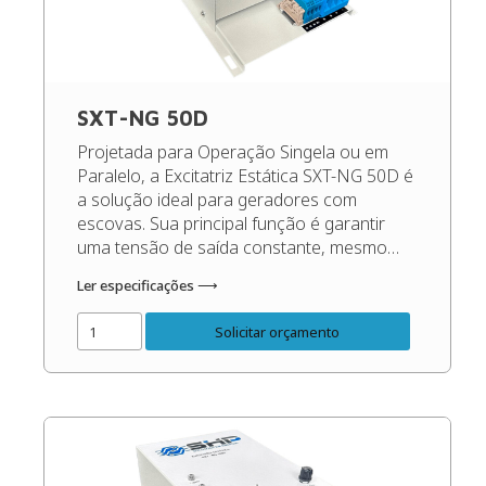
SXT-NG 50D
Projetada para Operação Singela ou em
Paralelo, a Excitatriz Estática SXT-NG 50D é
a solução ideal para geradores com
escovas. Sua principal função é garantir
uma tensão de saída constante, mesmo
diante de oscilações de carga e rotação,
Ler especificações ⟶
maximizando o desempenho e protegendo
os seus equipamentos. (Recomendado
Solicitar orçamento
para geradores de até 140 Kva). Código do
[…]