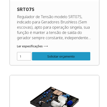
SRT07S
Regulador de Tensão modelo SRT07S,
indicado para Geradores Brushless (Sem
escovas), apto para operação singela, sua
função é manter a tensão de saída do
gerador sempre constante, independente
das oscilações de carga e rotação, dentro
Ler especificações ⟶
dos patamares corretos do gerador. Código
do Produto: 49378 Confira o Manual do
Solicitar orçamento
Produto: Manual Regulador de Tensão
SRT07S