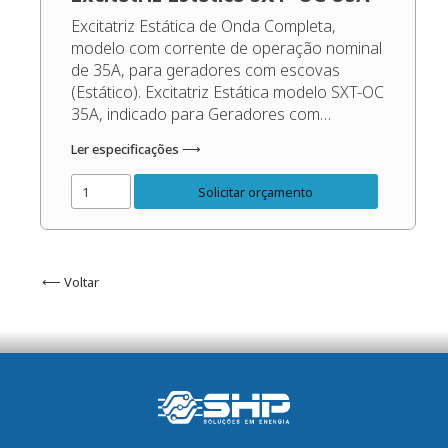
Excitatriz Estática de Onda Completa,
modelo com corrente de operação nominal
de 35A, para geradores com escovas
(Estático). Excitatriz Estática modelo SXT-OC
35A, indicado para Geradores com
escovas, apto para operação singela ou
Ler especificações ⟶
em paralelo com outros geradores, sua
função é manter a tensão de saída do
Solicitar orçamento
gerador sempre constante, independente
das oscilações de carga […]
⟵ Voltar