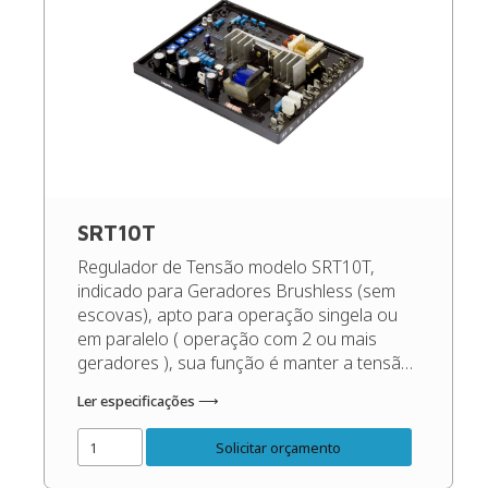
SRT10T
Regulador de Tensão modelo SRT10T,
indicado para Geradores Brushless (sem
escovas), apto para operação singela ou
em paralelo ( operação com 2 ou mais
geradores ), sua função é manter a tensão
de saída do gerador sempre constante,
Ler especificações ⟶
independente das oscilações de carga e
rotação, dentro dos patamares corretos do
Solicitar orçamento
gerador. Código do Produto: 49828 Confira
[…]