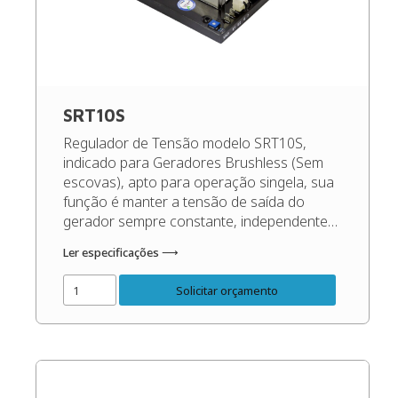
SRT10S
Regulador de Tensão modelo SRT10S,
indicado para Geradores Brushless (Sem
escovas), apto para operação singela, sua
função é manter a tensão de saída do
gerador sempre constante, independente
das oscilações de carga e rotação, dentro
Ler especificações ⟶
dos patamares corretos do gerador. Código
do Produto: 48525 Confira o Manual do
Solicitar orçamento
Produto: Manual Regulador de Tensão
SRT10S