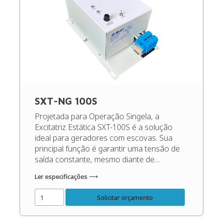
SXT-NG 100S
Projetada para Operação Singela, a
Excitatriz Estática SXT-100S é a solução
ideal para geradores com escovas. Sua
principal função é garantir uma tensão de
saída constante, mesmo diante de
oscilações de carga e rotação,
Ler especificações ⟶
maximizando o desempenho e protegendo
os seus equipamentos. (Recomendado
Solicitar orçamento
para geradores de até 300 Kva). Código do
Produto: 50101 Confira o […]