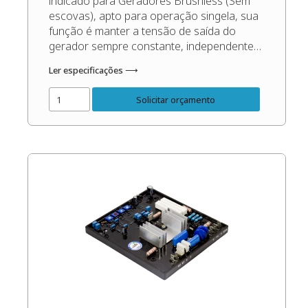
indicado para Geradores Brushless (Sem
escovas), apto para operação singela, sua
função é manter a tensão de saída do
gerador sempre constante, independente
das oscilações de carga e rotação, dentro
Ler especificações ⟶
dos patamares corretos do gerador. Código
do Produto: 49799 Confira o Manual do
Solicitar orçamento
Produto: Manual Regulador de Tensão
SRGT-7A