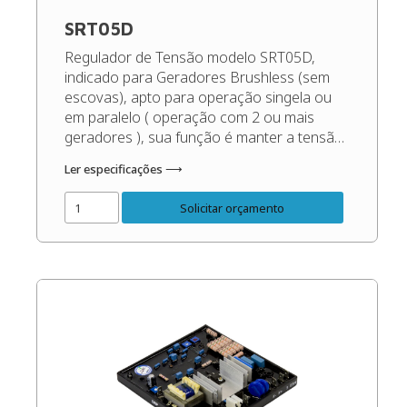
SRT05D
Regulador de Tensão modelo SRT05D,
indicado para Geradores Brushless (sem
escovas), apto para operação singela ou
em paralelo ( operação com 2 ou mais
geradores ), sua função é manter a tensão
de saída do gerador sempre constante,
Ler especificações ⟶
independente das oscilações de carga e
rotação, dentro dos patamares corretos do
Solicitar orçamento
gerador. Código do Produto: 49701 […]