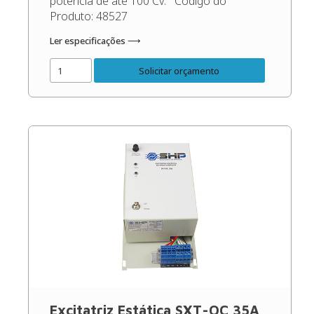
potência de até 100 Cv. Código do
Produto: 48527
Ler especificações ⟶
Solicitar orçamento
Excitatriz Estática SXT-OC 35A