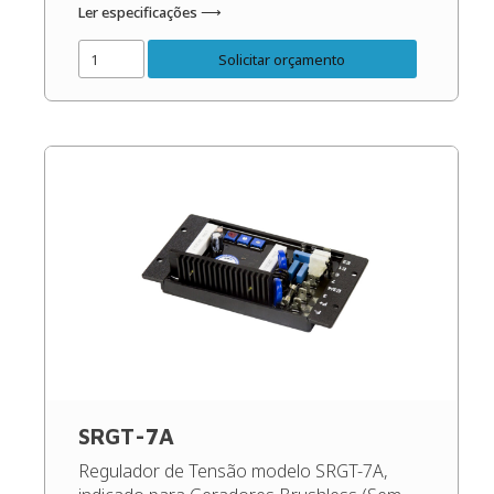
Ler especificações ⟶
dos patamares corretos do gerador. Código
do Produto: 49800 Confira o Manual do
Solicitar orçamento
Produto: Manual Regulador de Tensão
SRGT-10A.
SRGT-7A
Regulador de Tensão modelo SRGT-7A,