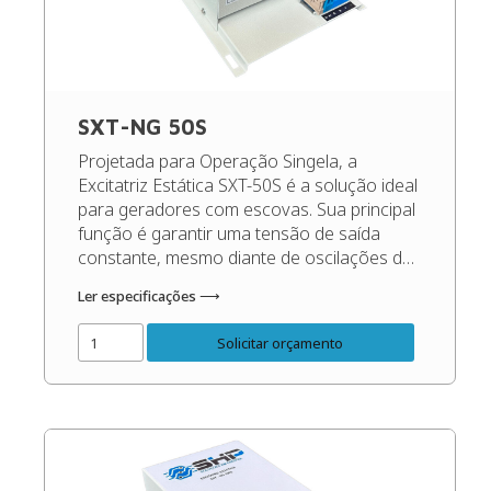
SXT-NG 50S
Projetada para Operação Singela, a
Excitatriz Estática SXT-50S é a solução ideal
para geradores com escovas. Sua principal
função é garantir uma tensão de saída
constante, mesmo diante de oscilações de
carga e rotação, maximizando o
Ler especificações ⟶
desempenho e protegendo os seus
equipamentos. (Recomendado para
Solicitar orçamento
geradores de até 140 Kva). Código do
Produto: 50100 Confira o […]