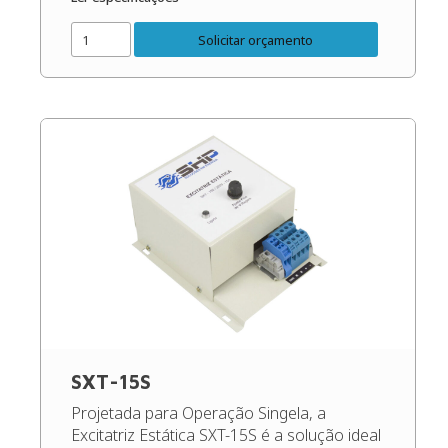
maximizando o desempenho e protegendo
os seus equipamentos. (Recomendado
Solicitar orçamento
para geradores de até 450 Kva). Código do
[…]
SXT-15S
Projetada para Operação Singela, a
Excitatriz Estática SXT-15S é a solução ideal