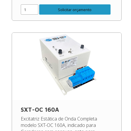
das oscilações de carga e rotação, dentro
Solicitar orçamento
dos patamares corretos do gerador. Código
do […]
SXT-OC 160A
Excitatriz Estática de Onda Completa
modelo SXT-OC 160A, indicado para