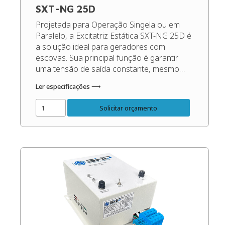
SXT-NG 25D
Projetada para Operação Singela ou em
Paralelo, a Excitatriz Estática SXT-NG 25D é
a solução ideal para geradores com
escovas. Sua principal função é garantir
uma tensão de saída constante, mesmo
diante de oscilações de carga e rotação,
Ler especificações ⟶
maximizando o desempenho e protegendo
os seus equipamentos. (Recomendado
Solicitar orçamento
para geradores de até 60 Kva). Código […]