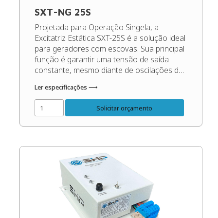
SXT-NG 25S
Projetada para Operação Singela, a
Excitatriz Estática SXT-25S é a solução ideal
para geradores com escovas. Sua principal
função é garantir uma tensão de saída
constante, mesmo diante de oscilações de
carga e rotação, maximizando o
Ler especificações ⟶
desempenho e protegendo os seus
equipamentos. (Recomendado para
Solicitar orçamento
geradores de até 60 Kva). Código do
Produto: 50099 Confira o […]