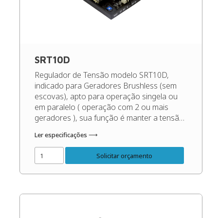
SRT10D
Regulador de Tensão modelo SRT10D,
indicado para Geradores Brushless (sem
escovas), apto para operação singela ou
em paralelo ( operação com 2 ou mais
geradores ), sua função é manter a tensão
de saída do gerador sempre constante,
Ler especificações ⟶
independente das oscilações de carga e
rotação, dentro dos patamares corretos do
Solicitar orçamento
gerador. Código do Produto: 48526 […]