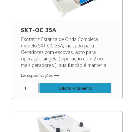
SXT-OC 35A
Excitatriz Estática de Onda Completa
modelo SXT-OC 35A, indicado para
Geradores com escovas, apto para
operação singela ( operação com 2 ou
mais geradores ), sua função é manter a
tensão de saída do gerador sempre
Ler especificações ⟶
constante, independente das oscilações de
carga e rotação, dentro dos patamares
Solicitar orçamento
corretos do gerador. Código do Produto:
48533 Confira […]