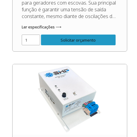
para geradores com escovas. Sua principal
função é garantir uma tensão de saída
constante, mesmo diante de oscilações de
carga e rotação, maximizando o
Ler especificações ⟶
desempenho e protegendo os seus
equipamentos. (Recomendado para
Solicitar orçamento
geradores de até 40 Kva). Código do
Produto: 49295 Confira o […]