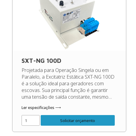
SXT-NG 100D
Projetada para Operação Singela ou em
Paralelo, a Excitatriz Estática SXT-NG 100D
é a solução ideal para geradores com
escovas. Sua principal função é garantir
uma tensão de saída constante, mesmo
diante de oscilações de carga e rotação,
Ler especificações ⟶
maximizando o desempenho e protegendo
os seus equipamentos. (Recomendado
Solicitar orçamento
para geradores de até 300 Kva). Código do
[…]